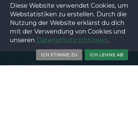
Diese Website verwendet Cookies, um
Webstatistiken zu erstellen. Durch die
Nutzung der Website erklärst du dich
mit der Verwendung von Cookies und
unseren
Datenschutzrichtlinien
.
ICH STIMME ZU
ICH LEHNE AB
Free Walking Tours
Prager Altstadt & Josefov
(
EN
)
Prager Burg & Karlsbrücke
(
EN
)
Prager Neustadt: Tour des 20. Jahrhunderts
(
EN
)
Kontakt
Michal Dziendziura
Email:
info@freewalkingtourprague.eu