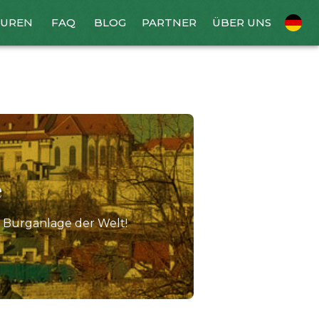
UREN
FAQ
BLOG
PARTNER
ÜBER UNS
e
e Burganlage der Welt!