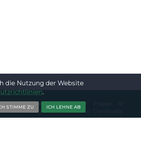
ch die Nutzung der Website
tzrichtlinien
.
Free Walking Tour Prague ist
CH STIMME ZU
ICH LEHNE AB
Mitglied der
Free Tour Community
,
einem globalen Netzwerk
unabhängiger lokaler Initiativen, die
gue.eu
nach dem Pay-What-You-Wish-