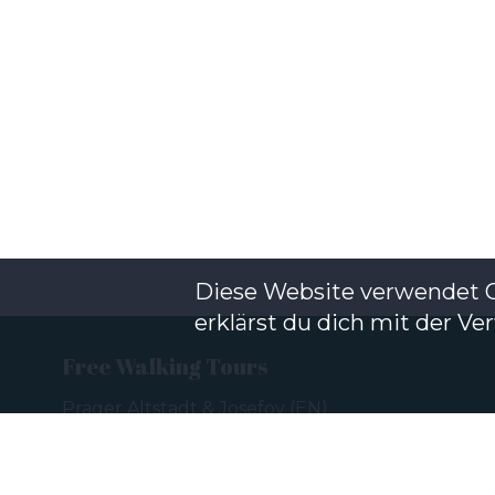
Diese Website verwendet C
erklärst du dich mit der 
Free Walking Tours
Prager Altstadt & Josefov
(
EN
)
Prager Burg & Karlsbrücke
(
EN
)
Prager Neustadt: Tour des 20.
Jahrhunderts
(
EN
)