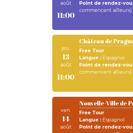
août
Point de rendez-vous
commencent ailleurs)
11:00
Château de Prague
jeu.
Free Tour
13
Langue :
Espagnol
août
Point de rendez-vous
commencent ailleurs)
11:00
Nouvelle-Ville de 
ven.
Free Tour
14
Langue :
Espagnol
août
Point de rendez-vous