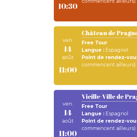
commencent ailleurs)
10:30
Château de Prague
ven.
Free Tour
14
Langue :
Espagnol
août
Point de rendez-vous
commencent ailleurs)
11:00
Vieille-Ville de Pr
ven.
Free Tour
14
Langue :
Espagnol
août
Point de rendez-vous
commencent ailleurs)
11:00