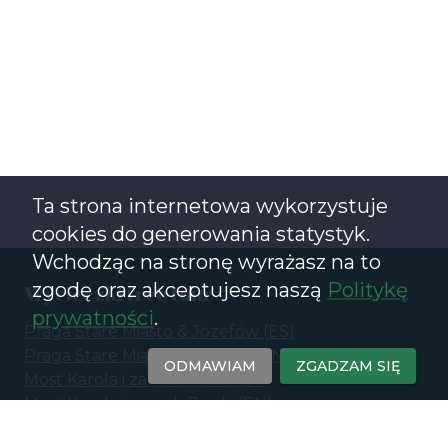
Ta strona internetowa wykorzystuje
cookies do generowania statystyk.
Wchodząc na stronę wyrażasz na to
zgodę oraz akceptujesz naszą
Politykę
Wycieczki free tour
prywatności
.
Praga Stare Miasto & Józefów
(
ES
)
Praga Stare Miasto i Józefów
(
EN
)
ODMAWIAM
ZGADZAM SIĘ
Most Karola i zamek Praski
(
ES
)
Most Karola i zamek Praski
(
EN
)
Nowe Miasto Praskie - XX wiek i Praga