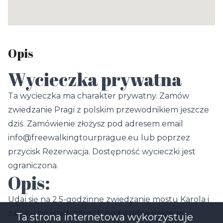
Opis
Wycieczka prywatna
Ta wycieczka ma charakter prywatny. Zamów
zwiedzanie Pragi z polskim przewodnikiem jeszcze
dziś. Zamówienie złożysz pod adresem email
info@freewalkingtourprague.eu lub poprzez
przycisk Rezerwacja. Dostępność wycieczki jest
ograniczona.
Opis:
Udaj się na 2.5-godzinne zwiedzanie mostu Karola i
zamku na Hradczanach pod wodzą naszego
Ta strona internetowa wykorzystuje