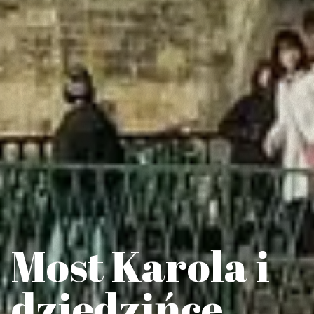
Most Karola i
dziedzińce