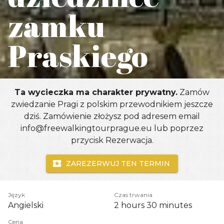
zamku
Praskiego
Ta wycieczka ma charakter prywatny.
Zamów
zwiedzanie Pragi z polskim przewodnikiem jeszcze
dziś. Zamówienie złożysz pod adresem email
info@freewalkingtourprague.eu lub poprzez
przycisk Rezerwacja.
ZAREZERWUJ TEN TERMIN
Język
Czas trwania
Angielski
2 hours
30 minutes
Cena